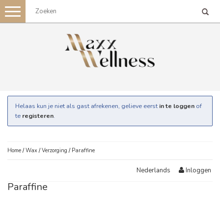
Toggle
navigation
Helaas kun je niet als gast afrekenen, gelieve eerst
in te loggen
of
te
registeren
.
Home
/
Wax
/
Verzorging
/
Paraffine
Inloggen
Nederlands
Paraffine