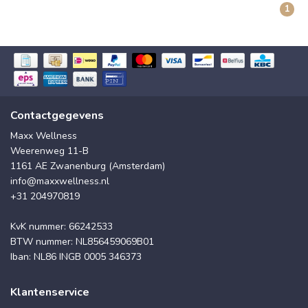
1
Contactgegevens
Maxx Wellness
Weerenweg 11-B
1161 AE Zwanenburg (Amsterdam)
info@maxxwellness.nl
+31 204970819
KvK nummer: 66242533
BTW nummer: NL856459069B01
Iban: NL86 INGB 0005 346373
Klantenservice