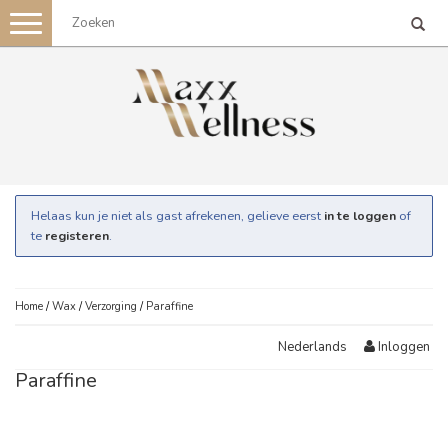
Toggle
navigation
Helaas kun je niet als gast afrekenen, gelieve eerst
in te loggen
of
te
registeren
.
Home
/
Wax
/
Verzorging
/
Paraffine
Inloggen
Nederlands
Paraffine