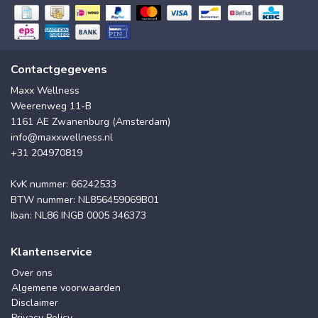
Contactgegevens
Maxx Wellness
Weerenweg 11-B
1161 AE Zwanenburg (Amsterdam)
info@maxxwellness.nl
+31 204970819
KvK nummer: 66242533
BTW nummer: NL856459069B01
Iban: NL86 INGB 0005 346373
Klantenservice
Over ons
Algemene voorwaarden
Disclaimer
Privacy Policy