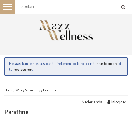
Toggle
navigation
Helaas kun je niet als gast afrekenen, gelieve eerst
in te loggen
of
te
registeren
.
Home
/
Wax
/
Verzorging
/
Paraffine
Inloggen
Nederlands
Paraffine