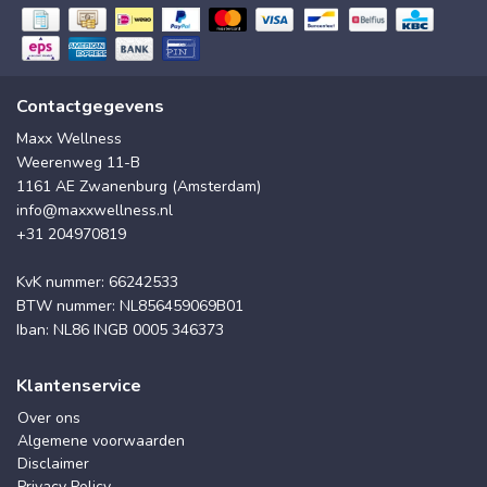
Contactgegevens
Maxx Wellness
Weerenweg 11-B
1161 AE Zwanenburg (Amsterdam)
info@maxxwellness.nl
+31 204970819
KvK nummer: 66242533
BTW nummer: NL856459069B01
Iban: NL86 INGB 0005 346373
Klantenservice
Over ons
Algemene voorwaarden
Disclaimer
Privacy Policy