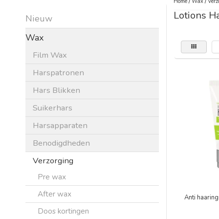
Home
/
Wax
/
Verz
Lotions H
Nieuw
Wax
Film Wax
Harspatronen
Hars Blikken
Suikerhars
Harsapparaten
Benodigdheden
Verzorging
Pre wax
After wax
Anti haaring
Doos kortingen