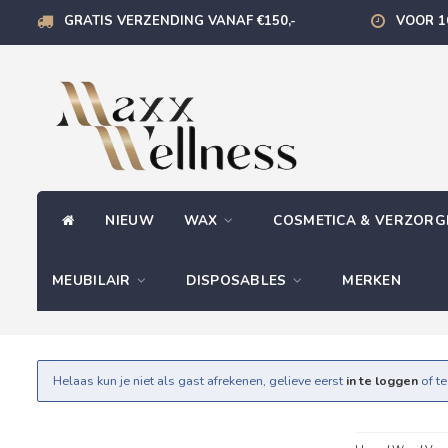
GRATIS VERZENDING VANAF €150,-
VOOR 1
NIEUW
WAX
COSMETICA & VERZOR
MEUBILAIR
DISPOSABLES
MERKEN
Helaas kun je niet als gast afrekenen, gelieve eerst
in te loggen
of t