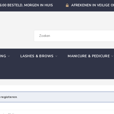
6:00 BESTELD, MORGEN IN HUIS
AFREKENEN IN VEILIGE 
GING
LASHES & BROWS
MANICURE & PEDICURE
e
registeren
.