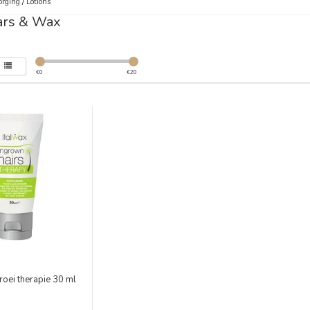
orging
/
Lotions
ars & Wax
€
0
€
20
roei therapie 30 ml