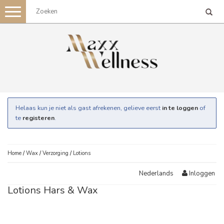
Toggle
navigation
Helaas kun je niet als gast afrekenen, gelieve eerst
in te loggen
of
te
registeren
.
Home
/
Wax
/
Verzorging
/
Lotions
Inloggen
Nederlands
Lotions Hars & Wax