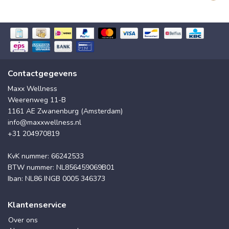
Contactgegevens
Maxx Wellness
Weerenweg 11-B
1161 AE Zwanenburg (Amsterdam)
info@maxxwellness.nl
+31 204970819
KvK nummer: 66242533
BTW nummer: NL856459069B01
Iban: NL86 INGB 0005 346373
Klantenservice
Over ons