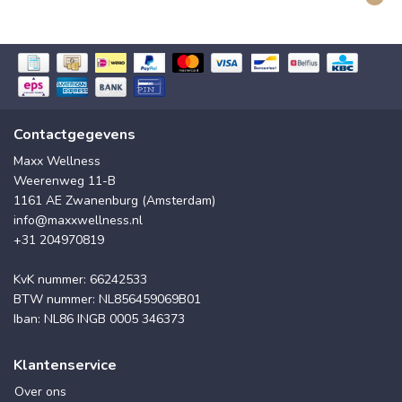
Contactgegevens
Maxx Wellness
Weerenweg 11-B
1161 AE Zwanenburg (Amsterdam)
info@maxxwellness.nl
+31 204970819
KvK nummer: 66242533
BTW nummer: NL856459069B01
Iban: NL86 INGB 0005 346373
Klantenservice
Over ons