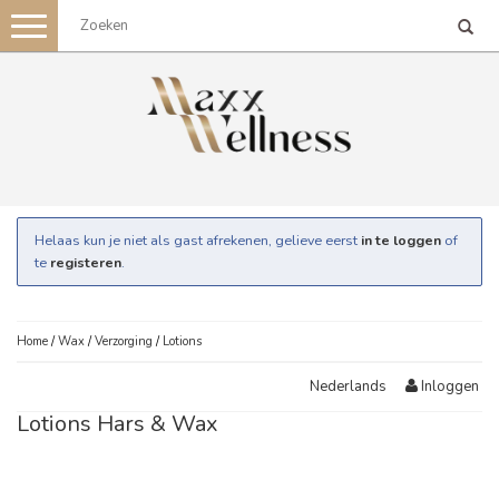
Toggle
navigation
Helaas kun je niet als gast afrekenen, gelieve eerst
in te loggen
of
te
registeren
.
Home
/
Wax
/
Verzorging
/
Lotions
Inloggen
Nederlands
Lotions Hars & Wax