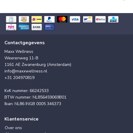
Contactgegevens
Maxx Wellness
Weerenweg 11-B
1161 AE Zwanenburg (Amsterdam)
info@maxxwellness.nl
+31 204970819
KvK nummer: 66242533
BTW nummer: NL856459069B01
Iban: NL86 INGB 0005 346373
Klantenservice
Over ons