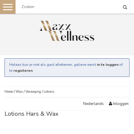
Toggle
navigation
Helaas kun je niet als gast afrekenen, gelieve eerst
in te loggen
of
te
registeren
.
Home
/
Wax
/
Verzorging
/
Lotions
Inloggen
Nederlands
Lotions Hars & Wax