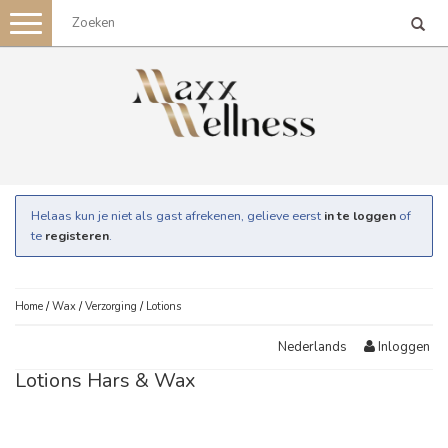
Toggle
navigation
Helaas kun je niet als gast afrekenen, gelieve eerst
in te loggen
of
te
registeren
.
Home
/
Wax
/
Verzorging
/
Lotions
Inloggen
Nederlands
Lotions Hars & Wax