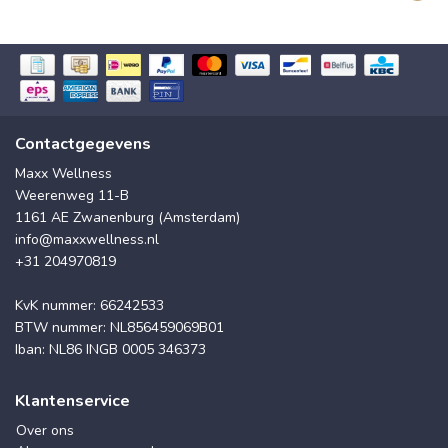
Contactgegevens
Maxx Wellness
Weerenweg 11-B
1161 AE Zwanenburg (Amsterdam)
info@maxxwellness.nl
+31 204970819
KvK nummer: 66242533
BTW nummer: NL856459069B01
Iban: NL86 INGB 0005 346373
Klantenservice
Over ons