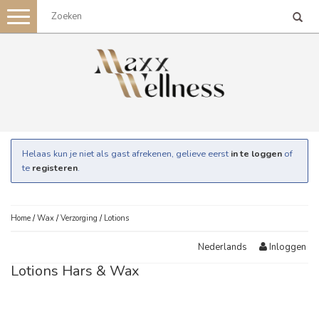
Toggle
navigation
Helaas kun je niet als gast afrekenen, gelieve eerst
in te loggen
of
te
registeren
.
Home
/
Wax
/
Verzorging
/
Lotions
Inloggen
Nederlands
Lotions Hars & Wax