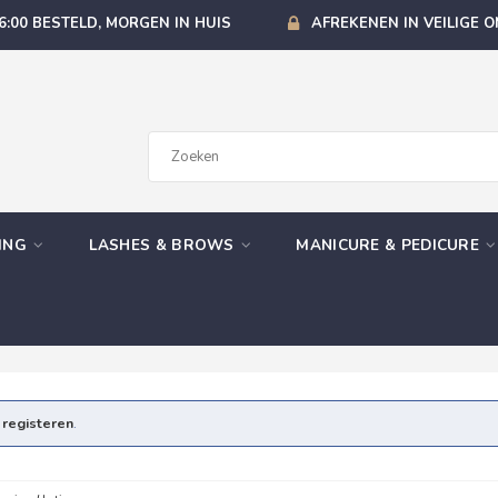
6:00 BESTELD, MORGEN IN HUIS
AFREKENEN IN VEILIGE 
GING
LASHES & BROWS
MANICURE & PEDICURE
e
registeren
.