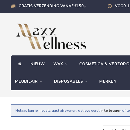
GRATIS VERZENDING VANAF €150,-
VOOR 1
NIEUW
WAX
COSMETICA & VERZOR
MEUBILAIR
DISPOSABLES
MERKEN
Helaas kun je niet als gast afrekenen, gelieve eerst
in te loggen
of t