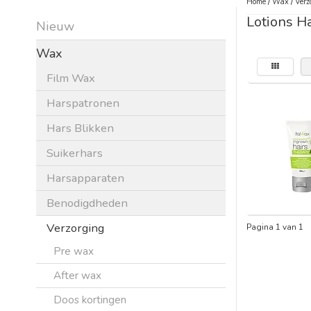
Home
/
Wax
/
Verz
Lotions H
Nieuw
Wax
Film Wax
Harspatronen
Hars Blikken
Suikerhars
Harsapparaten
Benodigdheden
Verzorging
Pagina 1 van 1
Pre wax
After wax
Doos kortingen