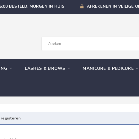
6:00 BESTELD, MORGEN IN HUIS
AFREKENEN IN VEILIGE 
GING
LASHES & BROWS
MANICURE & PEDICURE
e
registeren
.