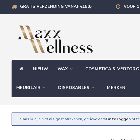
GRATIS VERZENDING VANAF €150,-
VOOR 1
NIEUW
WAX
COSMETICA & VERZOR
MEUBILAIR
DISPOSABLES
MERKEN
Helaas kun je niet als gast afrekenen, gelieve eerst
in te loggen
of t