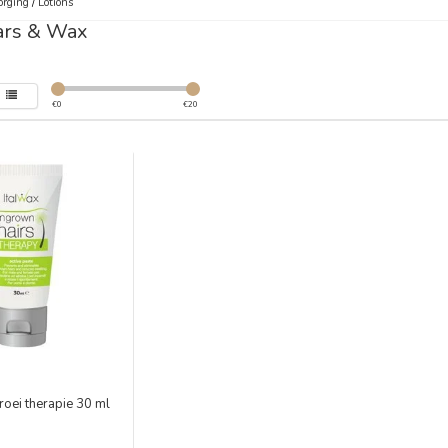
orging
/
Lotions
ars & Wax
€
0
€
20
roei therapie 30 ml