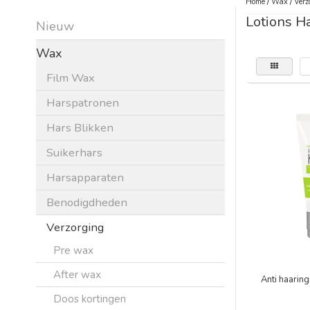
Home
/
Wax
/
Verz
Lotions H
Nieuw
Wax
Film Wax
Harspatronen
Hars Blikken
Suikerhars
Harsapparaten
Benodigdheden
Verzorging
Pre wax
After wax
Anti haaring
Doos kortingen