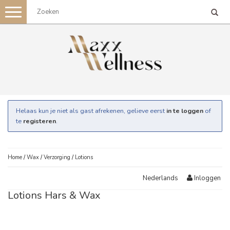
Toggle
navigation
Helaas kun je niet als gast afrekenen, gelieve eerst
in te loggen
of
te
registeren
.
Home
/
Wax
/
Verzorging
/
Lotions
Inloggen
Nederlands
Lotions Hars & Wax