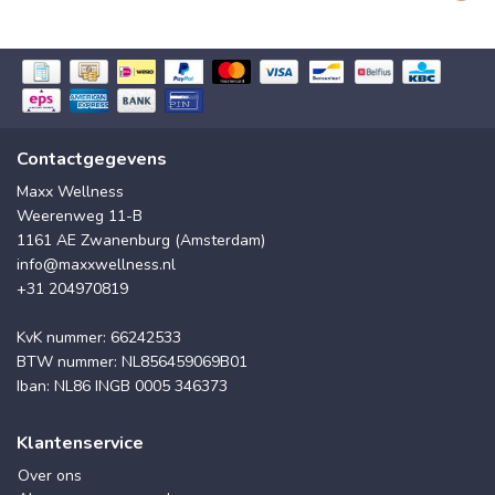
Contactgegevens
Maxx Wellness
Weerenweg 11-B
1161 AE Zwanenburg (Amsterdam)
info@maxxwellness.nl
+31 204970819
KvK nummer: 66242533
BTW nummer: NL856459069B01
Iban: NL86 INGB 0005 346373
Klantenservice
Over ons