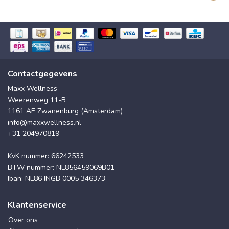
Contactgegevens
Maxx Wellness
Weerenweg 11-B
1161 AE Zwanenburg (Amsterdam)
info@maxxwellness.nl
+31 204970819
KvK nummer: 66242533
BTW nummer: NL856459069B01
Iban: NL86 INGB 0005 346373
Klantenservice
Over ons