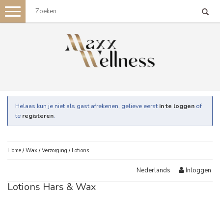
Toggle
navigation
Helaas kun je niet als gast afrekenen, gelieve eerst
in te loggen
of
te
registeren
.
Home
/
Wax
/
Verzorging
/
Lotions
Inloggen
Nederlands
Lotions Hars & Wax