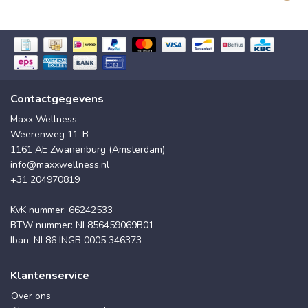
Contactgegevens
Maxx Wellness
Weerenweg 11-B
1161 AE Zwanenburg (Amsterdam)
info@maxxwellness.nl
+31 204970819
KvK nummer: 66242533
BTW nummer: NL856459069B01
Iban: NL86 INGB 0005 346373
Klantenservice
Over ons