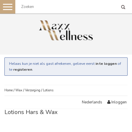
Toggle
navigation
Helaas kun je niet als gast afrekenen, gelieve eerst
in te loggen
of
te
registeren
.
Home
/
Wax
/
Verzorging
/
Lotions
Inloggen
Nederlands
Lotions Hars & Wax