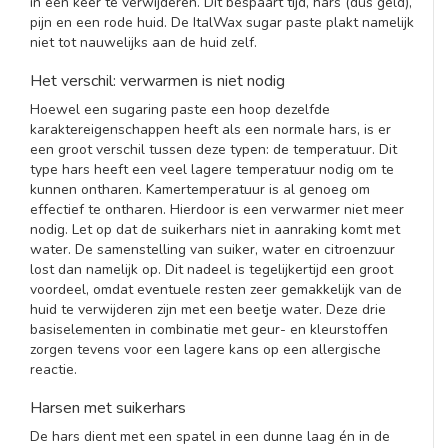
in een keer te verwijderen. Dit bespaart tijd, hars (dus geld),
pijn en een rode huid. De ItalWax sugar paste plakt namelijk
niet tot nauwelijks aan de huid zelf.
Het verschil: verwarmen is niet nodig
Hoewel een sugaring paste een hoop dezelfde
karaktereigenschappen heeft als een normale hars, is er
een groot verschil tussen deze typen: de temperatuur. Dit
type hars heeft een veel lagere temperatuur nodig om te
kunnen ontharen. Kamertemperatuur is al genoeg om
effectief te ontharen. Hierdoor is een verwarmer niet meer
nodig. Let op dat de suikerhars niet in aanraking komt met
water. De samenstelling van suiker, water en citroenzuur
lost dan namelijk op. Dit nadeel is tegelijkertijd een groot
voordeel, omdat eventuele resten zeer gemakkelijk van de
huid te verwijderen zijn met een beetje water. Deze drie
basiselementen in combinatie met geur- en kleurstoffen
zorgen tevens voor een lagere kans op een allergische
reactie.
Harsen met suikerhars
De hars dient met een spatel in een dunne laag én in de