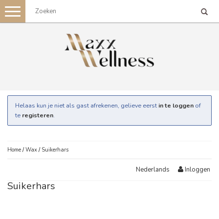
Toggle
navigation
Helaas kun je niet als gast afrekenen, gelieve eerst
in te loggen
of
te
registeren
.
Home
/
Wax
/
Suikerhars
Inloggen
Nederlands
Suikerhars