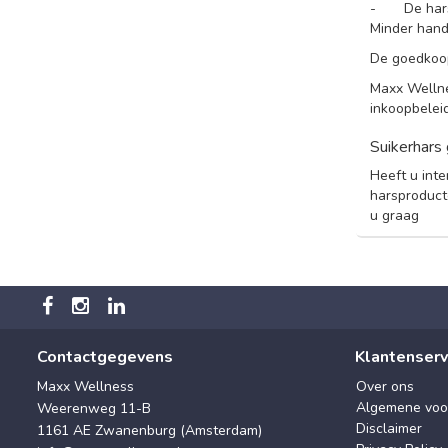
- De harsbe
Minder hand
De goedkoop
Maxx Wellne
inkoopbeleid
Suikerhars
Heeft u inte
harsproducte
u graag
Contactgegevens
Klantenserv
Maxx Wellness
Over ons
Algemene voo
Weerenweg 11-B
Disclaimer
1161 AE Zwanenburg (Amsterdam)