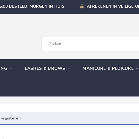
6:00 BESTELD, MORGEN IN HUIS
AFREKENEN IN VEILIGE 
GING
LASHES & BROWS
MANICURE & PEDICURE
e
registeren
.