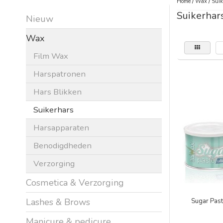
Home
/
Wax
/
Suik
Suikerhar
Nieuw
Wax
Film Wax
Harspatronen
Hars Blikken
Suikerhars
Harsapparaten
Benodigdheden
Verzorging
Cosmetica & Verzorging
Lashes & Brows
Sugar Past
Manicure & pedicure