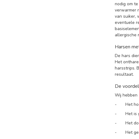
nodig om te
verwarmer ni
van suiker, 
eventuele re
basiselemen
allergische 
Harsen met
De hars die
Het onthare
harsstrips. 
resultaat.
De voordele
Wij hebben 
- Het hoef
- Het is ge
- Het doet 
- Het geeft 