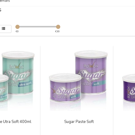
erhars
s
€
0
€
30
e Utra Soft 400ml
Sugar Paste Soft