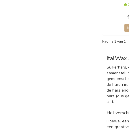
O
Pagina 1 van 1
ItalWax 
Suikerhars,
samenstelli
gemeenschap
de haren in.
de hars enor
hars (dus ge
zelf.
Het verschi
Hoewel een 
een groot ve