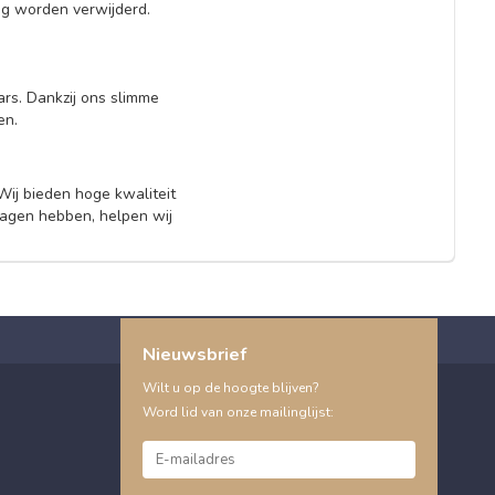
g worden verwijderd.
rs. Dankzij ons slimme
den.
Wij bieden hoge kwaliteit
ragen hebben, helpen wij
Nieuwsbrief
Wilt u op de hoogte blijven?
Word lid van onze mailinglijst: