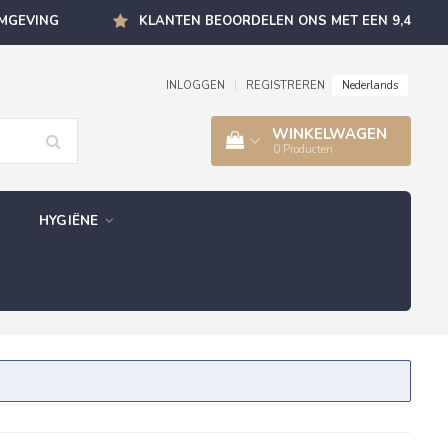
OMGEVING
KLANTEN BEOORDELEN ONS MET EEN 9,4
Nederlands
INLOGGEN
|
REGISTREREN
WINKELWAGEN
0
Producten
HYGIËNE