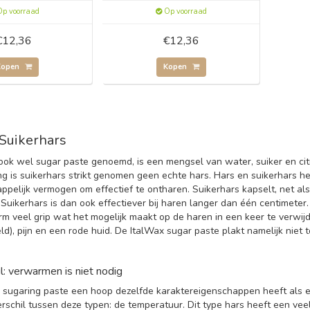
p voorraad
Op voorraad
€12,36
€12,36
Kopen
Kopen
Suikerhars
 ook wel sugar paste genoemd, is een mengsel van water, suiker en cit
ng is suikerhars strikt genomen geen echte hars. Hars en suikerhars h
pelijk vermogen om effectief te ontharen. Suikerhars kapselt, net als
 Suikerhars is dan ook effectiever bij haren langer dan één centimeter.
m veel grip wat het mogelijk maakt op de haren in een keer te verwijde
ld), pijn en een rode huid. De ItalWax sugar paste plakt namelijk niet 
l: verwarmen is niet nodig
sugaring paste een hoop dezelfde karaktereigenschappen heeft als ee
rschil tussen deze typen: de temperatuur. Dit type hars heeft een vee