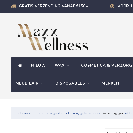
GRATIS VERZENDING VANAF €150,-
VOOR 1
NIEUW
WAX
COSMETICA & VERZOR
MEUBILAIR
DISPOSABLES
MERKEN
Helaas kun je niet als gast afrekenen, gelieve eerst
in te loggen
of t