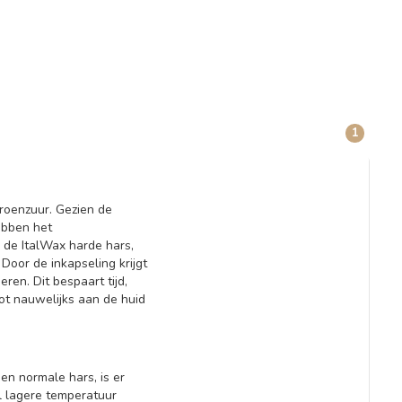
1
roenzuur. Gezien de
ebben het
 de ItalWax harde hars,
 Door de inkapseling krijgt
ren. Dit bespaart tijd,
tot nauwelijks aan de huid
n normale hars, is er
l lagere temperatuur