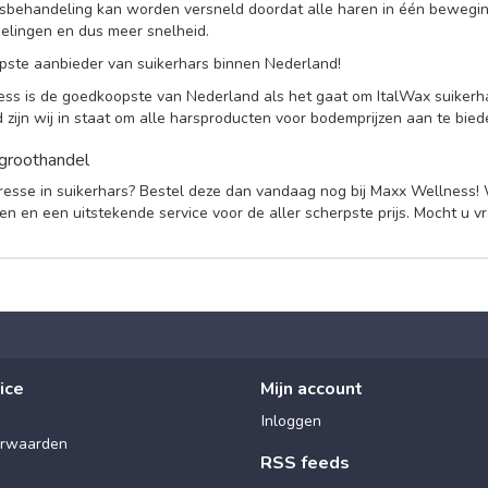
handeling kan worden versneld doordat alle haren in één bewegin
elingen en dus meer snelheid.
ste aanbieder van suikerhars binnen Nederland!
ss is de goedkoopste van Nederland als het gaat om ItalWax suikerha
 zijn wij in staat om alle harsproducten voor bodemprijzen aan te bie
 groothandel
resse in suikerhars? Bestel deze dan vandaag nog bij Maxx Wellness! 
n en een uitstekende service voor de aller scherpste prijs. Mocht u v
ice
Mijn account
Inloggen
rwaarden
RSS feeds