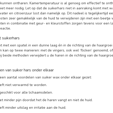
 kunnen ontharen. Kamertemperatuur is al genoeg om effectief te onth
et meer nodig. Let op dat de suikerhars niet in aanraking komt met w
water en citroenzuur lost dan namelijk op. Dit nadeel is tegelijkertijd 
sten zeer gemakkelijk van de huid te verwijderen zijn met een beetje 
ten in combinatie met geur- en kleurstoffen zorgen tevens voor een l
reactie.
 suikerhars
nt met een spatel in een dunne laag én in de richting van de haargroe
n kan op twee manieren: met de vingers, ook wel ‘flicken’ genoemd, o
Bij beide methoden verwijdert u de haren in de richting van de haargroe
n van suiker hars onder elkaar
een aantal voordelen van suiker wax onder elkaar gezet:
t niet verwarmd te worden.
schikt voor alle lichaamsdelen.
minder pijn doordat het de haren vangt en niet de huid.
minder uitslag en irritatie aan de huid.