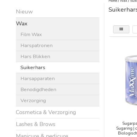
Home
/
Wax
/
Suik
Suikerhar
Nieuw
Wax
Film Wax
Harspatronen
Hars Blikken
Suikerhars
Harsapparaten
Benodigdheden
Verzorging
Cosmetica & Verzorging
Lashes & Brows
Sugarpa
Sugaring |
Biologisch
Manicure & pedicure