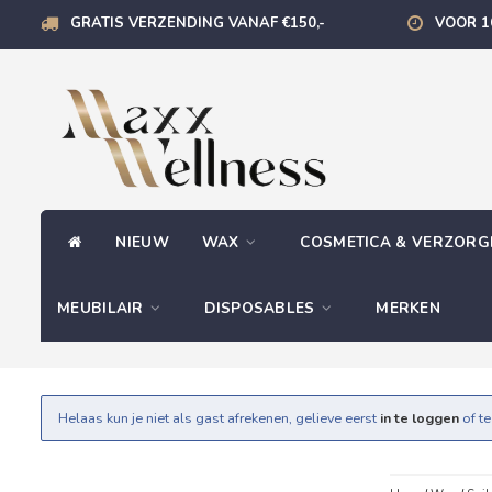
GRATIS VERZENDING VANAF €150,-
VOOR 1
NIEUW
WAX
COSMETICA & VERZOR
MEUBILAIR
DISPOSABLES
MERKEN
Helaas kun je niet als gast afrekenen, gelieve eerst
in te loggen
of t