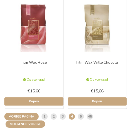
Film Wax Rose
Film Wax Witte Chocola
Op voorraad
Op voorraad
€15,66
€15,66
Kopen
Kopen
4
1
2
3
5
45
VORIGE PAGINA
VOLGENDE VORIGE