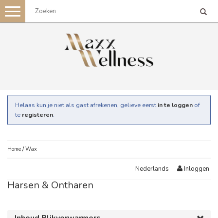
Toggle
navigation
Helaas kun je niet als gast afrekenen, gelieve eerst
in te loggen
of
te
registeren
.
Home
/
Wax
Inloggen
Nederlands
Harsen & Ontharen