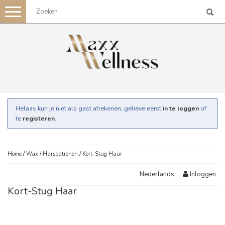
Toggle
navigation
Helaas kun je niet als gast afrekenen, gelieve eerst
in te loggen
of
te
registeren
.
Home
/
Wax
/
Harspatronen
/
Kort-Stug Haar
Inloggen
Nederlands
Kort-Stug Haar