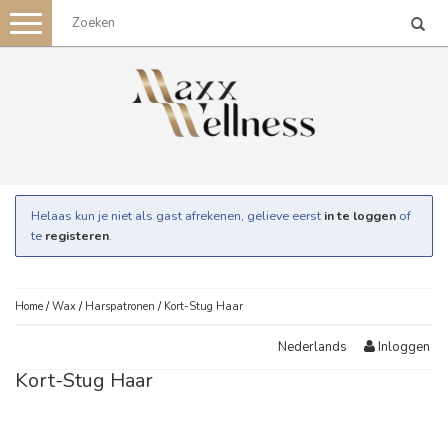
Toggle
navigation
Helaas kun je niet als gast afrekenen, gelieve eerst
in te loggen
of
te
registeren
.
Home
/
Wax
/
Harspatronen
/
Kort-Stug Haar
Inloggen
Nederlands
Kort-Stug Haar