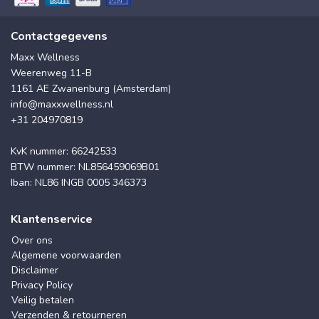
Contactgegevens
Maxx Wellness
Weerenweg 11-B
1161 AE Zwanenburg (Amsterdam)
info@maxxwellness.nl
+31 204970819
KvK nummer: 66242533
BTW nummer: NL856459069B01
Iban: NL86 INGB 0005 346373
Klantenservice
Over ons
Algemene voorwaarden
Disclaimer
Privacy Policy
Veilig betalen
Verzenden & retourneren