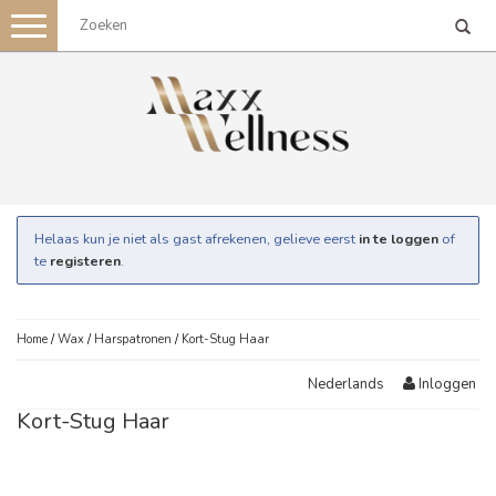
Toggle
navigation
Helaas kun je niet als gast afrekenen, gelieve eerst
in te loggen
of
te
registeren
.
Home
/
Wax
/
Harspatronen
/
Kort-Stug Haar
Inloggen
Nederlands
Kort-Stug Haar