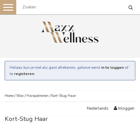
Toggle
navigation
Helaas kun je niet als gast afrekenen, gelieve eerst
in te loggen
of
te
registeren
.
Home
/
Wax
/
Harspatronen
/
Kort-Stug Haar
Inloggen
Nederlands
Kort-Stug Haar