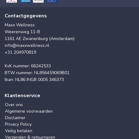
Contactgegevens
Maxx Wellness
Weerenweg 11-B
1161 AE Zwanenburg (Amsterdam)
info@maxxwellness.nl
+31 204970819
KvK nummer: 66242533
BTW nummer: NL856459069B01
Iban: NL86 INGB 0005 346373
Klantenservice
Over ons
Algemene voorwaarden
Disclaimer
Privacy Policy
Veilig betalen
Verzenden & retourneren