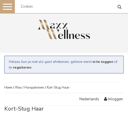
Toggle
navigation
Helaas kun je niet als gast afrekenen, gelieve eerst
in te loggen
of
te
registeren
.
Home
/
Wax
/
Harspatronen
/
Kort-Stug Haar
Inloggen
Nederlands
Kort-Stug Haar