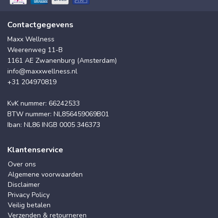
Contactgegevens
Maxx Wellness
Weerenweg 11-B
1161 AE Zwanenburg (Amsterdam)
info@maxxwellness.nl
+31 204970819
KvK nummer: 66242533
BTW nummer: NL856459069B01
Iban: NL86 INGB 0005 346373
Klantenservice
Over ons
Algemene voorwaarden
Disclaimer
Privacy Policy
Veilig betalen
Verzenden & retourneren