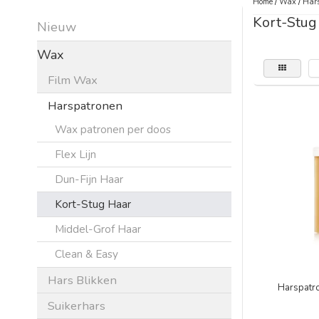
Home
/
Wax
/
Hars
Kort-Stug
Nieuw
Wax
Film Wax
Harspatronen
Wax patronen per doos
Flex Lijn
Dun-Fijn Haar
Kort-Stug Haar
Middel-Grof Haar
Clean & Easy
Hars Blikken
Harspatr
Suikerhars