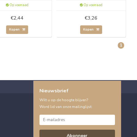
Op voorraad
Op voorraad
€2,44
€3,26
Kopen
Kopen
1
Nieuwsbrief
Wilt u op de hoogte blijven?
Word lid van onze mailinglijst:
Abonneer