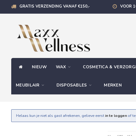
GRATIS VERZENDING VANAF €150,-
VOOR 1
NIEUW
WAX
COSMETICA & VERZOR
MEUBILAIR
DISPOSABLES
MERKEN
Helaas kun je niet als gast afrekenen, gelieve eerst
in te loggen
of t