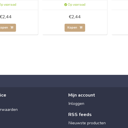
p voorraad
Op voorraad
€2,44
€2,44
Kopen
Kopen
ice
Mijn account
Inloggen
rwaarden
RSS feeds
Nieuwste producten