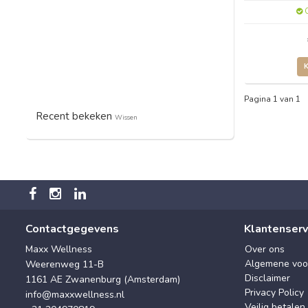
O
Pagina 1 van 1
Recent bekeken
Wissen
Contactgegevens
Klantenserv
Maxx Wellness
Over ons
Algemene voo
Weerenweg 11-B
Disclaimer
1161 AE Zwanenburg (Amsterdam)
Privacy Policy
info@maxxwellness.nl
Veilig betalen