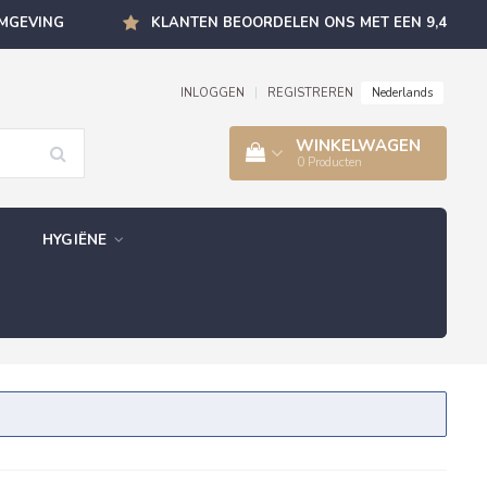
OMGEVING
KLANTEN BEOORDELEN ONS MET EEN 9,4
Nederlands
INLOGGEN
|
REGISTREREN
WINKELWAGEN
0
Producten
HYGIËNE