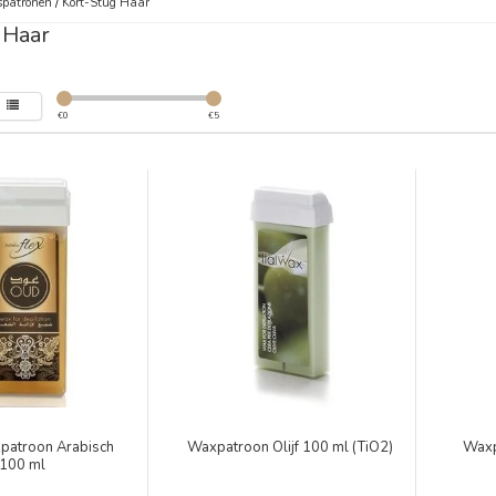
patronen
/
Kort-Stug Haar
 Haar
€
0
€
5
xpatroon Arabisch
Waxpatroon Olijf 100 ml (TiO2)
Waxp
100 ml