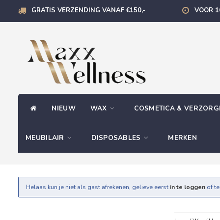
GRATIS VERZENDING VANAF €150,-
VOOR 1
NIEUW
WAX
COSMETICA & VERZOR
MEUBILAIR
DISPOSABLES
MERKEN
Helaas kun je niet als gast afrekenen, gelieve eerst
in te loggen
of t