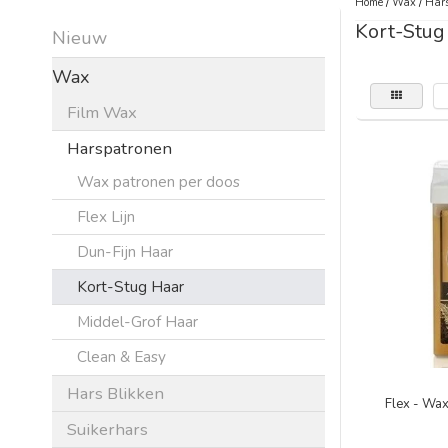
Home
/
Wax
/
Hars
Kort-Stug
Nieuw
Wax
Film Wax
Harspatronen
Wax patronen per doos
Flex Lijn
Dun-Fijn Haar
Kort-Stug Haar
Middel-Grof Haar
Clean & Easy
Hars Blikken
Flex - Wa
Suikerhars