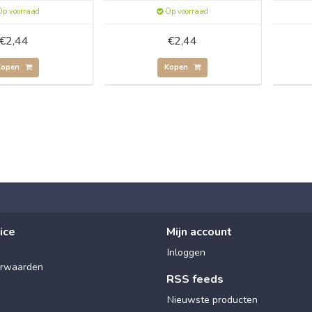
p voorraad
Op voorraad
€2,44
€2,44
Kopen
Kopen
ice
Mijn account
Inloggen
rwaarden
RSS feeds
Nieuwste producten