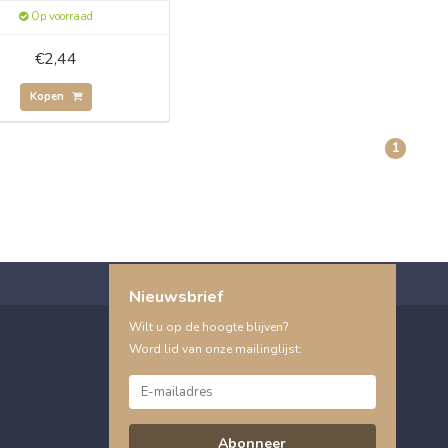
Op voorraad
€2,44
Kopen
1
Nieuwsbrief
Wilt u op de hoogte blijven?
Word lid van onze mailinglijst:
Abonneer