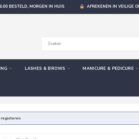
6:00 BESTELD, MORGEN IN HUIS
AFREKENEN IN VEILIGE 
GING
LASHES & BROWS
MANICURE & PEDICURE
e
registeren
.