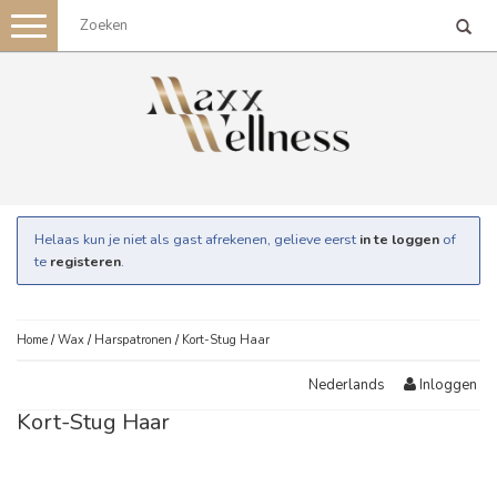
Toggle
navigation
Helaas kun je niet als gast afrekenen, gelieve eerst
in te loggen
of
te
registeren
.
Home
/
Wax
/
Harspatronen
/
Kort-Stug Haar
Inloggen
Nederlands
Kort-Stug Haar