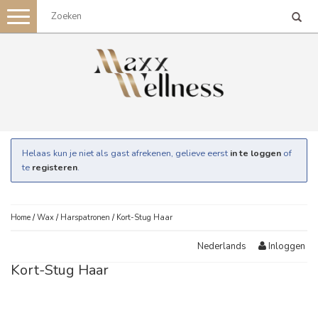
Toggle
navigation
Helaas kun je niet als gast afrekenen, gelieve eerst
in te loggen
of
te
registeren
.
Home
/
Wax
/
Harspatronen
/
Kort-Stug Haar
Inloggen
Nederlands
Kort-Stug Haar