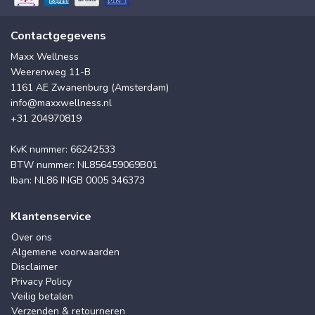
Contactgegevens
Maxx Wellness
Weerenweg 11-B
1161 AE Zwanenburg (Amsterdam)
info@maxxwellness.nl
+31 204970819
KvK nummer: 66242533
BTW nummer: NL856459069B01
Iban: NL86 INGB 0005 346373
Klantenservice
Over ons
Algemene voorwaarden
Disclaimer
Privacy Policy
Veilig betalen
Verzenden & retourneren