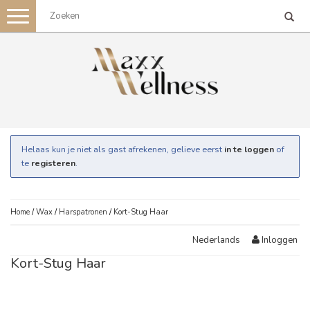
Toggle
navigation
Helaas kun je niet als gast afrekenen, gelieve eerst
in te loggen
of
te
registeren
.
Home
/
Wax
/
Harspatronen
/
Kort-Stug Haar
Inloggen
Nederlands
Kort-Stug Haar