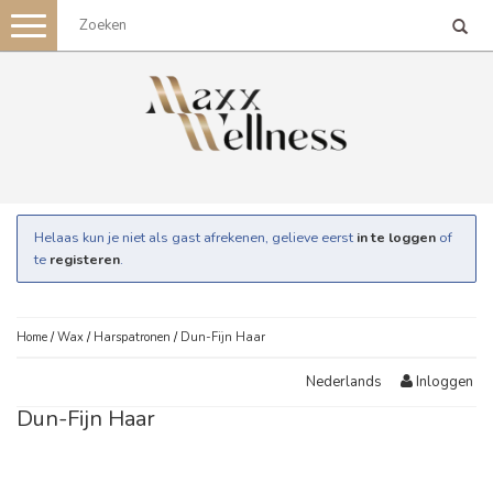
Toggle
navigation
Helaas kun je niet als gast afrekenen, gelieve eerst
in te loggen
of
te
registeren
.
Home
/
Wax
/
Harspatronen
/
Dun-Fijn Haar
Inloggen
Nederlands
Dun-Fijn Haar