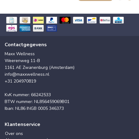
Contactgegevens
Maxx Wellness
Weerenweg 11-B
1161 AE Zwanenburg (Amsterdam)
info@maxxwellness.nl
+31 204970819
KvK nummer: 66242533
BTW nummer: NL856459069B01
Iban: NL86 INGB 0005 346373
Klantenservice
Over ons