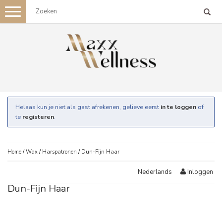
Toggle
navigation
Helaas kun je niet als gast afrekenen, gelieve eerst
in te loggen
of
te
registeren
.
Home
/
Wax
/
Harspatronen
/
Dun-Fijn Haar
Inloggen
Nederlands
Dun-Fijn Haar