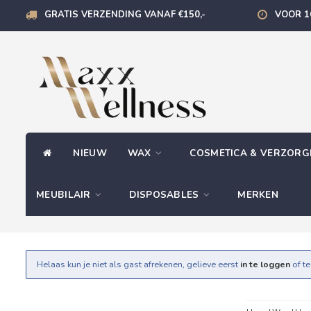
GRATIS VERZENDING VANAF €150,-
VOOR 1
NIEUW
WAX
COSMETICA & VERZOR
MEUBILAIR
DISPOSABLES
MERKEN
Helaas kun je niet als gast afrekenen, gelieve eerst
in te loggen
of t