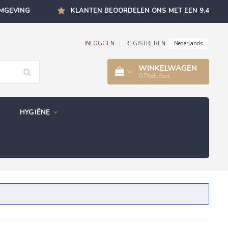
OMGEVING
KLANTEN BEOORDELEN ONS MET EEN 9,4
Nederlands
INLOGGEN
|
REGISTREREN
WINKELWAGEN
0
Producten
HYGIËNE