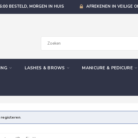
6:00 BESTELD, MORGEN IN HUIS
AFREKENEN IN VEILIGE 
GING
LASHES & BROWS
MANICURE & PEDICURE
e
registeren
.