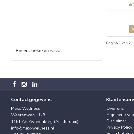
O
Pagina 1 van 2
Recent bekeken
Wissen
Contactgegevens
Klantenserv
Maxx Wellness
Over ons
Algemene voo
Weerenweg 11-B
Disclaimer
1161 AE Zwanenburg (Amsterdam)
Privacy Policy
info@maxxwellness.nl
Veilig betalen