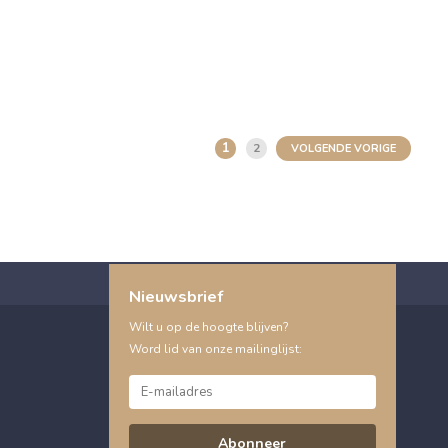
1
2
VOLGENDE VORIGE
Nieuwsbrief
Wilt u op de hoogte blijven?
Word lid van onze mailinglijst:
Abonneer