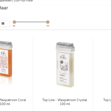
patronen
/
Dun-Fijn Haar
Haar
€
0
€
5
 Waxpatroon Coral
Top Line - Waxpatroon Crystal
Top 
100 ml
100 ml