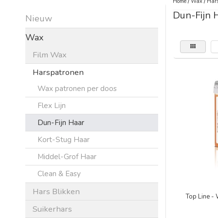
Home
/
Wax
/
Hars
Dun-Fijn 
Nieuw
Wax
Film Wax
Harspatronen
Wax patronen per doos
Flex Lijn
Dun-Fijn Haar
Kort-Stug Haar
Middel-Grof Haar
Clean & Easy
Hars Blikken
Top Line -
Suikerhars