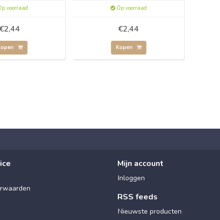
p voorraad
Op voorraad
€2,44
€2,44
Kopen
Kopen
ice
Mijn account
Inloggen
rwaarden
RSS feeds
Nieuwste producten