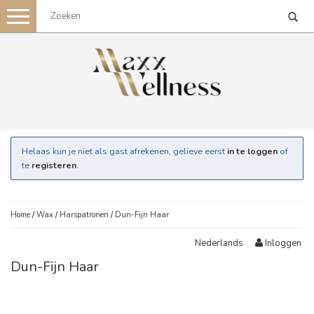
Toggle
navigation
Helaas kun je niet als gast afrekenen, gelieve eerst
in te loggen
of
te
registeren
.
Home
/
Wax
/
Harspatronen
/
Dun-Fijn Haar
Inloggen
Nederlands
Dun-Fijn Haar