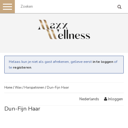
Toggle
navigation
Helaas kun je niet als gast afrekenen, gelieve eerst
in te loggen
of
te
registeren
.
Home
/
Wax
/
Harspatronen
/
Dun-Fijn Haar
Inloggen
Nederlands
Dun-Fijn Haar