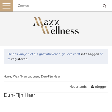
Toggle
navigation
Helaas kun je niet als gast afrekenen, gelieve eerst
in te loggen
of
te
registeren
.
Home
/
Wax
/
Harspatronen
/
Dun-Fijn Haar
Inloggen
Nederlands
Dun-Fijn Haar