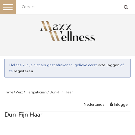
Toggle
navigation
Helaas kun je niet als gast afrekenen, gelieve eerst
in te loggen
of
te
registeren
.
Home
/
Wax
/
Harspatronen
/
Dun-Fijn Haar
Inloggen
Nederlands
Dun-Fijn Haar