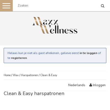
Toggle
navigation
Helaas kun je niet als gast afrekenen, gelieve eerst
in te loggen
of
te
registeren
.
Home
/
Wax
/
Harspatronen
/
Clean & Easy
Inloggen
Nederlands
Clean & Easy harspatronen