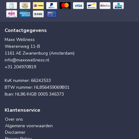
Contactgegevens
Maxx Wellness
Weerenweg 11-B
1161 AE Zwanenburg (Amsterdam)
info@maxxwellness.nl
+31 204970819
KvK nummer: 66242533
BTW nummer: NL856459069B01
Iban: NL86 INGB 0005 346373
Klantenservice
Over ons
Algemene voorwaarden
Disclaimer
Privacy Policy