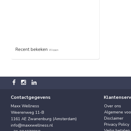
Recent bekeken
Wissen
Contactgegevens
Klantenserv
Maxx Wellness
Over ons
Algemene voo
Weerenweg 11-B
Disclaimer
1161 AE Zwanenburg (Amsterdam)
Privacy Policy
info@maxxwellness.nl
Veilig betalen