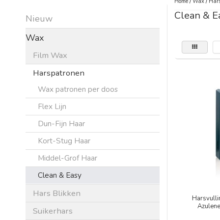
Home
/
Wax
/
Hars
Clean & E
Nieuw
Wax
Film Wax
Harspatronen
Wax patronen per doos
Flex Lijn
Dun-Fijn Haar
Kort-Stug Haar
Middel-Grof Haar
Clean & Easy
Hars Blikken
Harsvulli
Azulene 
Suikerhars