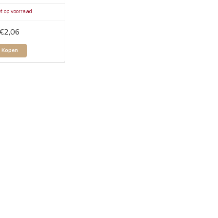
t op voorraad
€2,06
Kopen