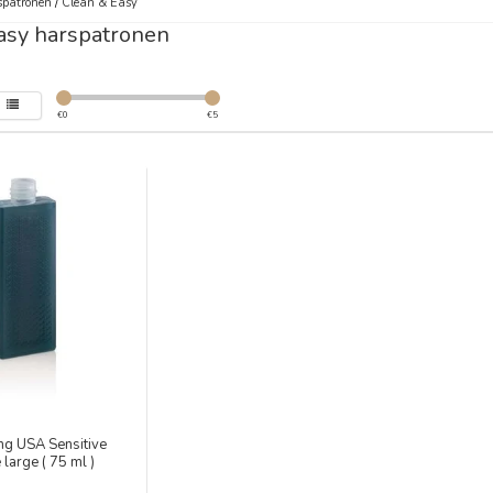
patronen
/
Clean & Easy
asy harspatronen
€
0
€
5
ng USA Sensitive
large ( 75 ml )