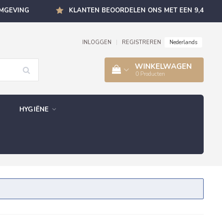
OMGEVING
KLANTEN BEOORDELEN ONS MET EEN 9,4
Nederlands
INLOGGEN
|
REGISTREREN
WINKELWAGEN
0
Producten
HYGIËNE