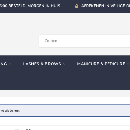
6:00 BESTELD, MORGEN IN HUIS
AFREKENEN IN VEILIGE 
GING
LASHES & BROWS
MANICURE & PEDICURE
e
registeren
.