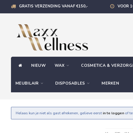
GRATIS VERZENDING VANAF €150,-
VOOR 1
NIEUW
WAX
COSMETICA & VERZOR
MEUBILAIR
DISPOSABLES
MERKEN
Helaas kun je niet als gast afrekenen, gelieve eerst
in te loggen
of t