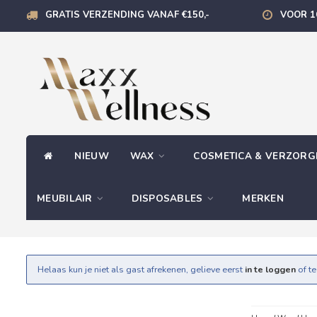
GRATIS VERZENDING VANAF €150,-
VOOR 1
NIEUW
WAX
COSMETICA & VERZOR
MEUBILAIR
DISPOSABLES
MERKEN
Helaas kun je niet als gast afrekenen, gelieve eerst
in te loggen
of t