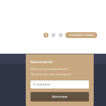
1
2
3
VOLGENDE VORIGE
Nieuwsbrief
Wilt u op de hoogte blijven?
Word lid van onze mailinglijst:
Abonneer