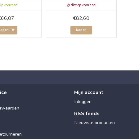
p voorraad
Niet op voorraad
€66,07
€82,60
Kopen
Kopen
ice
Mijn account
Inloggen
rwaarden
RSS feeds
Nieuwste producten
etourneren