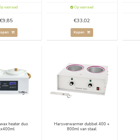
p voorraad
Op voorraad
€9,85
€33,02
Kopen
Kopen
 wax heater duo
Harsverwarmer dubbel 400 +
2x400ml
800ml van staal