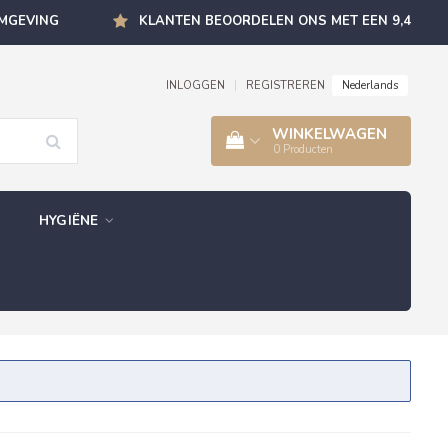
OMGEVING
KLANTEN BEOORDELEN ONS MET EEN 9,4
Nederlands
INLOGGEN
|
REGISTREREN
WINKELWAGEN
0
Producten
HYGIËNE