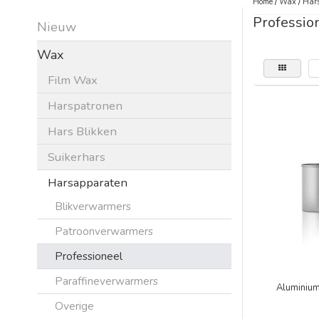
Home
/
Wax
/
Har
Professio
Nieuw
Wax
Film Wax
Harspatronen
Hars Blikken
Suikerhars
Harsapparaten
Blikverwarmers
Patroonverwarmers
Professioneel
Paraffineverwarmers
Aluminium
Overige