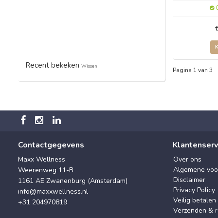
O
Recent bekeken
Wissen
Pagina 1 van 3
Contactgegevens
Klantenserv
Maxx Wellness
Over ons
Algemene voo
Weerenweg 11-B
Disclaimer
1161 AE Zwanenburg (Amsterdam)
Privacy Policy
info@maxxwellness.nl
Veilig betalen
+31 204970819
Verzenden & r