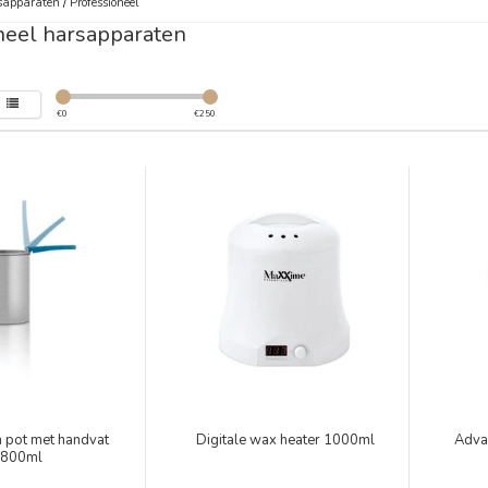
sapparaten
/
Professioneel
neel harsapparaten
€
0
€
250
 pot met handvat
Digitale wax heater 1000ml
Adva
800ml