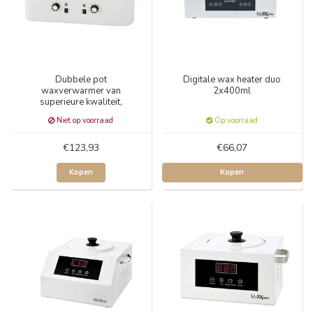
Dubbele pot
Digitale wax heater duo
waxverwarmer van
2x400ml
superieure kwaliteit,
2x2500ml
Niet op voorraad
Op voorraad
€123,93
€66,07
Kopen
Kopen