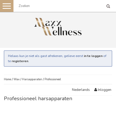
Toggle
navigation
Helaas kun je niet als gast afrekenen, gelieve eerst
in te loggen
of
te
registeren
.
Home
/
Wax
/
Harsapparaten
/
Professioneel
Inloggen
Nederlands
Professioneel harsapparaten