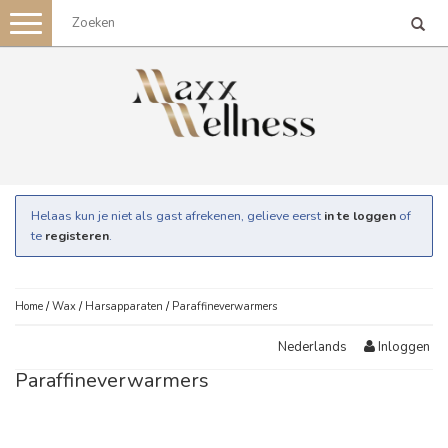
Toggle
navigation
Helaas kun je niet als gast afrekenen, gelieve eerst
in te loggen
of
te
registeren
.
Home
/
Wax
/
Harsapparaten
/
Paraffineverwarmers
Inloggen
Nederlands
Paraffineverwarmers