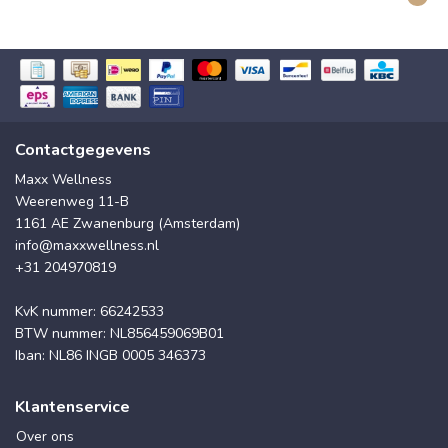
Contactgegevens
Maxx Wellness
Weerenweg 11-B
1161 AE Zwanenburg (Amsterdam)
info@maxxwellness.nl
+31 204970819
KvK nummer: 66242533
BTW nummer: NL856459069B01
Iban: NL86 INGB 0005 346373
Klantenservice
Over ons