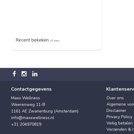
Recent bekeken
Wissen
Contactgegevens
Klantenserv
Maxx Wellness
Over ons
Algemene voo
Weerenweg 11-B
Disclaimer
1161 AE Zwanenburg (Amsterdam)
Privacy Policy
info@maxxwellness.nl
Veilig betalen
+31 204970819
Verzenden & r