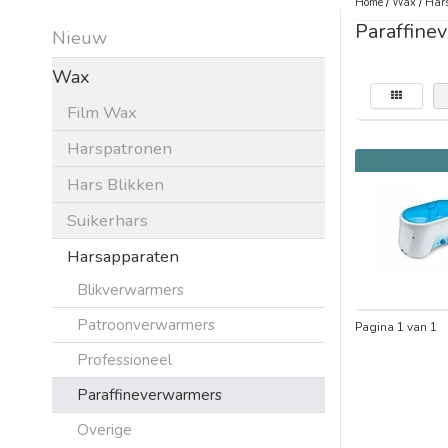
Home
/
Wax
/
Har
Paraffine
Nieuw
Wax
Film Wax
Harspatronen
Hars Blikken
Suikerhars
Harsapparaten
Blikverwarmers
Patroonverwarmers
Pagina 1 van 1
Professioneel
Paraffineverwarmers
Overige