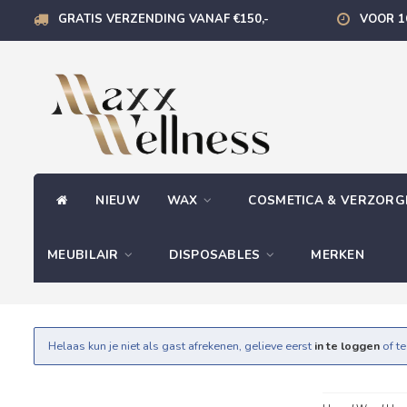
GRATIS VERZENDING VANAF €150,-
VOOR 1
NIEUW
WAX
COSMETICA & VERZOR
MEUBILAIR
DISPOSABLES
MERKEN
Helaas kun je niet als gast afrekenen, gelieve eerst
in te loggen
of t