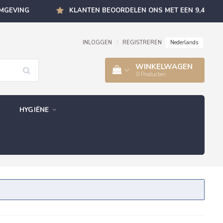
OMGEVING
KLANTEN BEOORDELEN ONS MET EEN 9,4
Nederlands
INLOGGEN
|
REGISTREREN
WINKELWAGEN
0
Producten
HYGIËNE