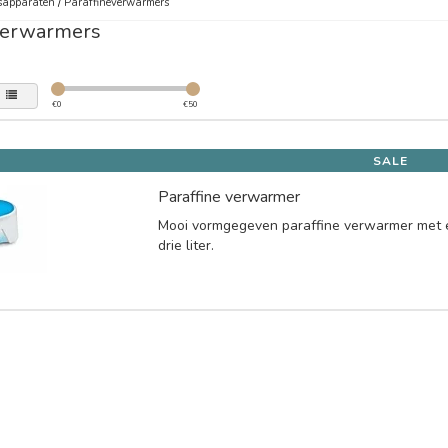
sapparaten
/
Paraffineverwarmers
verwarmers
€
0
€
50
SALE
Paraffine verwarmer
Mooi vormgegeven paraffine verwarmer met 
drie liter.