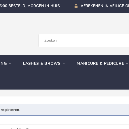
6:00 BESTELD, MORGEN IN HUIS
AFREKENEN IN VEILIGE 
GING
LASHES & BROWS
MANICURE & PEDICURE
e
registeren
.