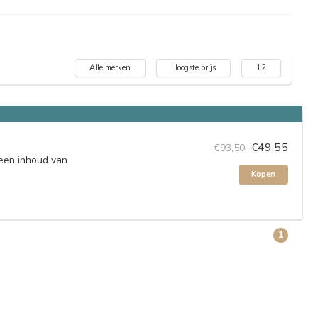
Alle merken
Hoogste prijs
12
€49,55
€93,50
een inhoud van
Kopen
1