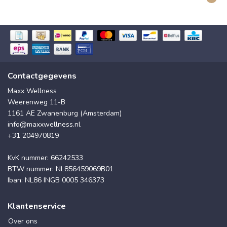
Contactgegevens
Maxx Wellness
Weerenweg 11-B
1161 AE Zwanenburg (Amsterdam)
info@maxxwellness.nl
+31 204970819
KvK nummer: 66242533
BTW nummer: NL856459069B01
Iban: NL86 INGB 0005 346373
Klantenservice
Over ons