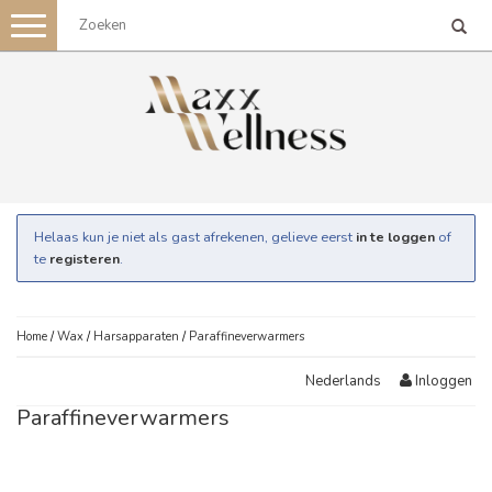
Toggle
navigation
Helaas kun je niet als gast afrekenen, gelieve eerst
in te loggen
of
te
registeren
.
Home
/
Wax
/
Harsapparaten
/
Paraffineverwarmers
Inloggen
Nederlands
Paraffineverwarmers