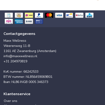
Contactgegevens
Maxx Wellness
Weerenweg 11-B
1161 AE Zwanenburg (Amsterdam)
info@maxxwellness.nl
+31 204970819
KvK nummer: 66242533
BTW nummer: NL856459069B01
Iban: NL86 INGB 0005 346373
Klantenservice
Over ons