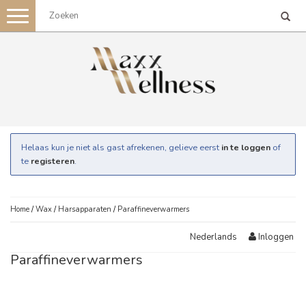
Toggle
navigation
Helaas kun je niet als gast afrekenen, gelieve eerst
in te loggen
of
te
registeren
.
Home
/
Wax
/
Harsapparaten
/
Paraffineverwarmers
Inloggen
Nederlands
Paraffineverwarmers