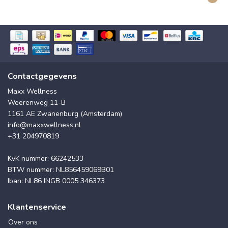
Contactgegevens
Maxx Wellness
Weerenweg 11-B
1161 AE Zwanenburg (Amsterdam)
info@maxxwellness.nl
+31 204970819
KvK nummer: 66242533
BTW nummer: NL856459069B01
Iban: NL86 INGB 0005 346373
Klantenservice
Over ons