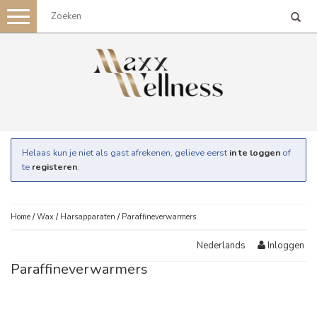
Toggle
navigation
Helaas kun je niet als gast afrekenen, gelieve eerst
in te loggen
of
te
registeren
.
Home
/
Wax
/
Harsapparaten
/
Paraffineverwarmers
Inloggen
Nederlands
Paraffineverwarmers