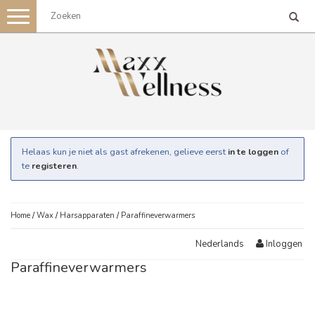
Toggle
navigation
Helaas kun je niet als gast afrekenen, gelieve eerst
in te loggen
of
te
registeren
.
Home
/
Wax
/
Harsapparaten
/
Paraffineverwarmers
Inloggen
Nederlands
Paraffineverwarmers