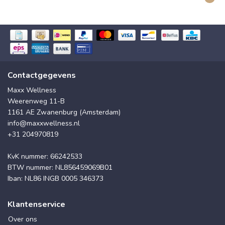
Contactgegevens
Maxx Wellness
Weerenweg 11-B
1161 AE Zwanenburg (Amsterdam)
info@maxxwellness.nl
+31 204970819
KvK nummer: 66242533
BTW nummer: NL856459069B01
Iban: NL86 INGB 0005 346373
Klantenservice
Over ons