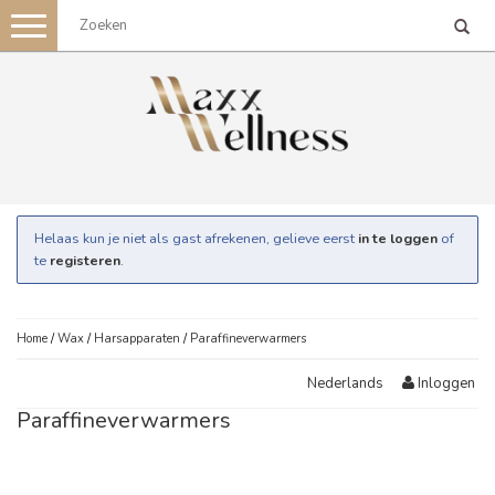
Toggle
navigation
Helaas kun je niet als gast afrekenen, gelieve eerst
in te loggen
of
te
registeren
.
Home
/
Wax
/
Harsapparaten
/
Paraffineverwarmers
Inloggen
Nederlands
Paraffineverwarmers