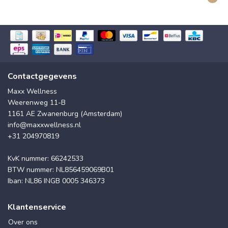
Contactgegevens
Maxx Wellness
Weerenweg 11-B
1161 AE Zwanenburg (Amsterdam)
info@maxxwellness.nl
+31 204970819
KvK nummer: 66242533
BTW nummer: NL856459069B01
Iban: NL86 INGB 0005 346373
Klantenservice
Over ons