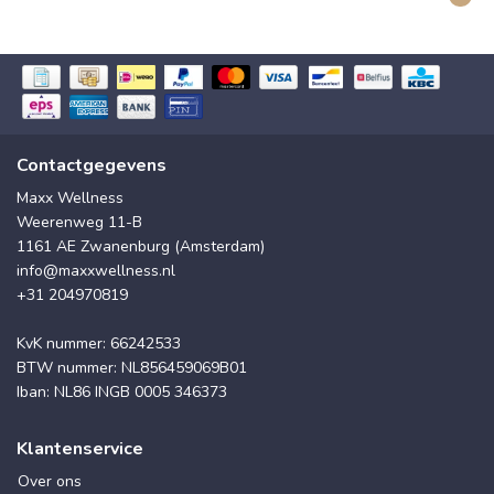
Contactgegevens
Maxx Wellness
Weerenweg 11-B
1161 AE Zwanenburg (Amsterdam)
info@maxxwellness.nl
+31 204970819
KvK nummer: 66242533
BTW nummer: NL856459069B01
Iban: NL86 INGB 0005 346373
Klantenservice
Over ons