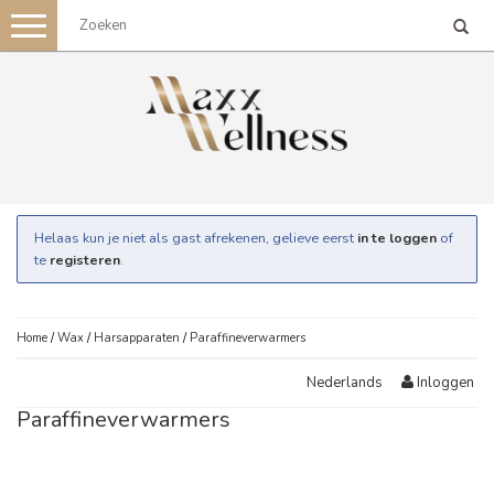
Toggle
navigation
Helaas kun je niet als gast afrekenen, gelieve eerst
in te loggen
of
te
registeren
.
Home
/
Wax
/
Harsapparaten
/
Paraffineverwarmers
Inloggen
Nederlands
Paraffineverwarmers