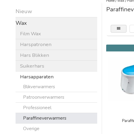
Home
/
Wax
/
Har
Paraffine
Nieuw
Wax
Film Wax
Harspatronen
Hars Blikken
Suikerhars
Harsapparaten
Blikverwarmers
Patroonverwarmers
Professioneel
Paraffineverwarmers
Paraff
Overige