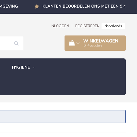
OMGEVING
KLANTEN BEOORDELEN ONS MET EEN 9,4
Nederlands
INLOGGEN
|
REGISTREREN
WINKELWAGEN
0
Producten
HYGIËNE