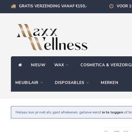
GRATIS VERZENDING VANAF €150,-
VOOR 1
NIEUW
WAX
COSMETICA & VERZOR
MEUBILAIR
DISPOSABLES
MERKEN
Helaas kun je niet als gast afrekenen, gelieve eerst
in te loggen
of t