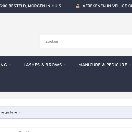
6:00 BESTELD, MORGEN IN HUIS
AFREKENEN IN VEILIGE 
GING
LASHES & BROWS
MANICURE & PEDICURE
e
registeren
.