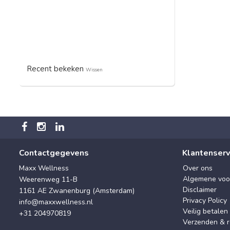
Recent bekeken
Wissen
Contactgegevens
Klantenserv
Maxx Wellness
Over ons
Algemene voo
Weerenweg 11-B
Disclaimer
1161 AE Zwanenburg (Amsterdam)
Privacy Policy
info@maxxwellness.nl
Veilig betalen
+31 204970819
Verzenden & r