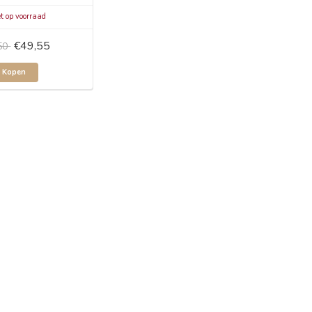
t op voorraad
€49,55
50
Kopen