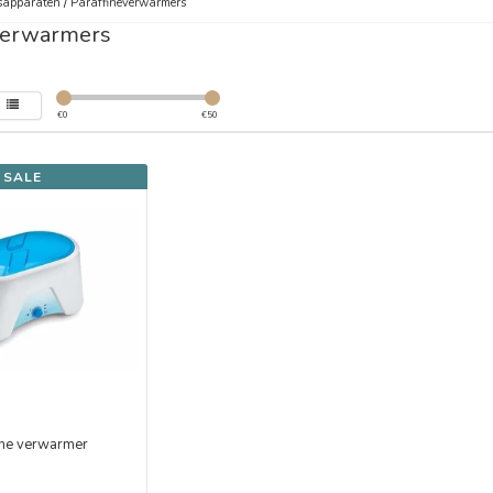
sapparaten
/
Paraffineverwarmers
verwarmers
€
0
€
50
SALE
ine verwarmer