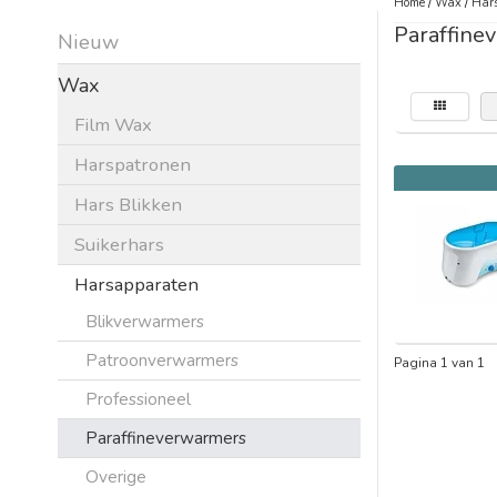
Home
/
Wax
/
Har
Paraffine
Nieuw
Wax
Film Wax
Harspatronen
Hars Blikken
Suikerhars
Harsapparaten
Blikverwarmers
Patroonverwarmers
Pagina 1 van 1
Professioneel
Paraffineverwarmers
Overige