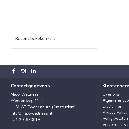
Recent bekeken
Wissen
Contactgegevens
Klantenserv
Maxx Wellness
Over ons
Algemene voo
Weerenweg 11-B
Disclaimer
1161 AE Zwanenburg (Amsterdam)
Privacy Policy
info@maxxwellness.nl
Veilig betalen
+31 204970819
Verzenden & r