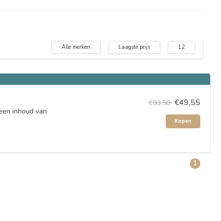
Alle merken
Laagste prijs
12
€49,55
€93,50
een inhoud van
Kopen
1