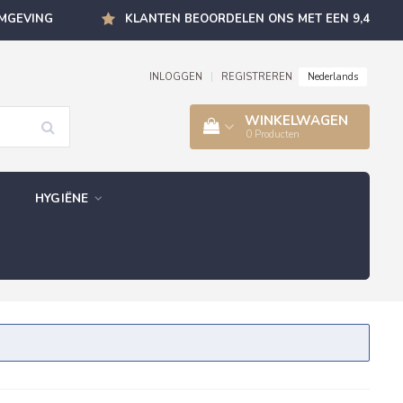
OMGEVING
KLANTEN BEOORDELEN ONS MET EEN 9,4
Nederlands
INLOGGEN
|
REGISTREREN
WINKELWAGEN
0
Producten
HYGIËNE