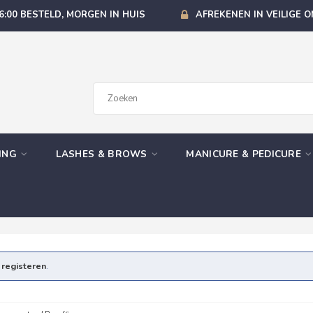
6:00 BESTELD, MORGEN IN HUIS
AFREKENEN IN VEILIGE 
GING
LASHES & BROWS
MANICURE & PEDICURE
e
registeren
.