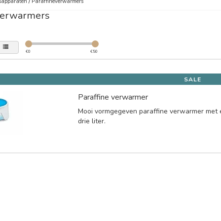
sapparaten
/
Paraffineverwarmers
verwarmers
€
0
€
50
SALE
Paraffine verwarmer
Mooi vormgegeven paraffine verwarmer met 
drie liter.